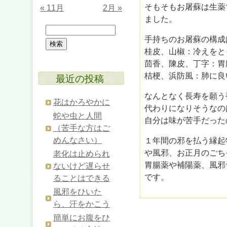
そもそもお屠蘇は生薬
« 11月
2月 »
ました。
手持ちのお屠蘇の構成
桂皮、山椒：冷えをと
茴香、陳皮、丁字：胃
桔梗、浜防風：肺に良
最近の投稿
なんとなく長寿を願う
花はかろやかに
代わりになりそうなの
蛇や虫と人間
自分は味が苦手だった
（苦手な方はご
めんなさい）
１年間の邪を払う縁起
や風邪、お正月のごち
老化は止められ
胃腸薬や補陽薬、風邪
ないけど遅らせ
です。
ることはできる
風邪をひいた
ら、汗をかこう
簡単にお腹をひ