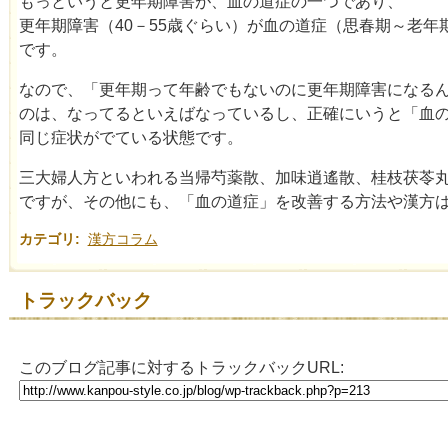
もっというと更年期障害が、血の道症の一つであり、
更年期障害（40－55歳ぐらい）が血の道症（思春期～老年
です。
なので、「更年期って年齢でもないのに更年期障害になる
のは、なってるといえばなっているし、正確にいうと「血
同じ症状がでている状態です。
三大婦人方といわれる当帰芍薬散、加味逍遙散、桂枝茯苓
ですが、その他にも、「血の道症」を改善する方法や漢方
カテゴリ
:
漢方コラム
トラックバック
このブログ記事に対するトラックバックURL: