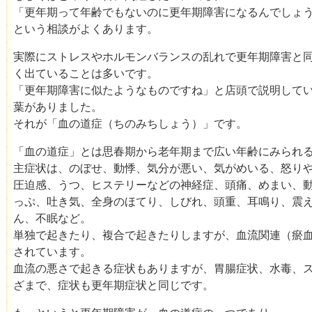
「更年期って年齢でもないのに更年期障害になるんでしょ
という相談がよくあります。
実際にストレスやホルモンバランスの乱れで更年期障害と
く出ていることは多いです。
「更年期障害に似たようなものですね」と店頭で説明して
葉がありました。
それが「血の道症（ちのみちしょう）」です。
「血の道症」とは思春期から老年期まで広い年齢にみられ
主症状は、のぼせ、動悸、気分が悪い、気がめいる、怒り
圧迫感、うつ、ヒステリーなどの神経症、頭痛、めまい、
っぷ、吐き気、全身のほてり、しびれ、頭重、耳鳴り、震
ん、不眠など。
単独で起きたり、複合で起きたりしますが、血流関連（瘀
されています。
血流の悪さで起きる症状もありますが、胃腸症状、水毒、
ざまで、症状も更年期症状と同じです。