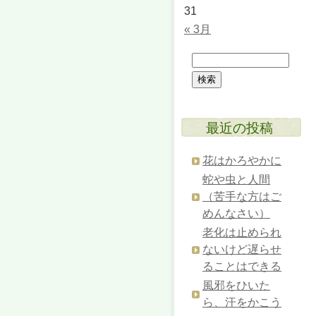
31
« 3月
最近の投稿
花はかろやかに
蛇や虫と人間
（苦手な方はご
めんなさい）
老化は止められ
ないけど遅らせ
ることはできる
風邪をひいた
ら、汗をかこう